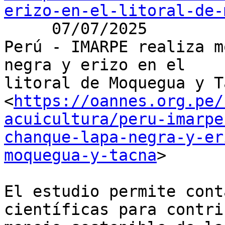
erizo-en-el-litoral-de-
     07/07/2025

Perú - IMARPE realiza m
negra y erizo en el

litoral de Moquegua y Ta
<
https://oannes.org.pe/
acuicultura/peru-imarpe
chanque-lapa-negra-y-er
moquegua-y-tacna
>

El estudio permite cont
científicas para contri