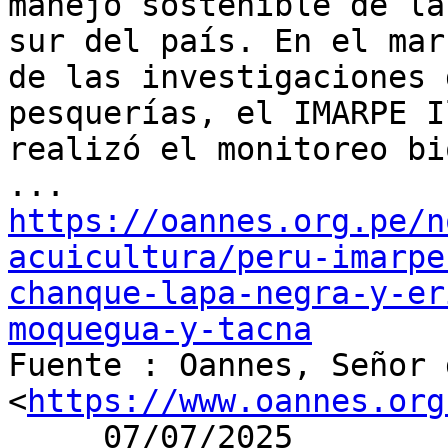
manejo sostenible de la
sur del país. En el marc
de las investigaciones 
pesquerías, el IMARPE Il
realizó el monitoreo bi
https://oannes.org.pe/n
acuicultura/peru-imarpe
chanque-lapa-negra-y-er
moquegua-y-tacna

Fuente : Oannes, Señor d
<
https://www.oannes.org
     07/07/2025
