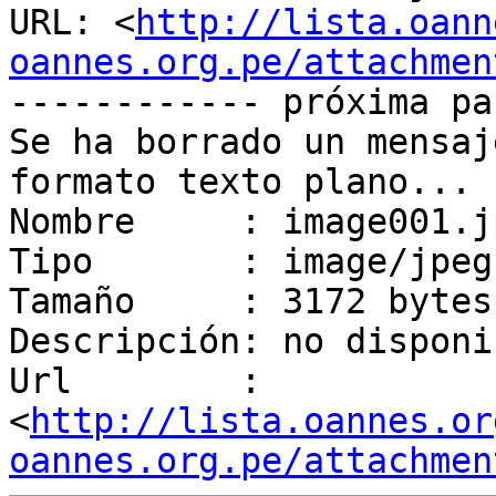
URL: <
http://lista.oann
oannes.org.pe/attachmen
------------ próxima pa
Se ha borrado un mensaj
formato texto plano...

Nombre     : image001.jp
Tipo       : image/jpeg

Tamaño     : 3172 bytes

Descripción: no disponib
Url        : 
<
http://lista.oannes.or
oannes.org.pe/attachmen