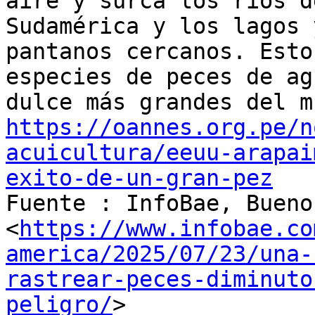
aire y surca los ríos d
Sudamérica y los lagos y
pantanos cercanos. Esto
especies de peces de agu
https://oannes.org.pe/n
acuicultura/eeuu-arapai
exito-de-un-gran-pez

Fuente : InfoBae, Bueno
<
https://www.infobae.co
america/2025/07/23/una-
rastrear-peces-diminuto
peligro/
>
