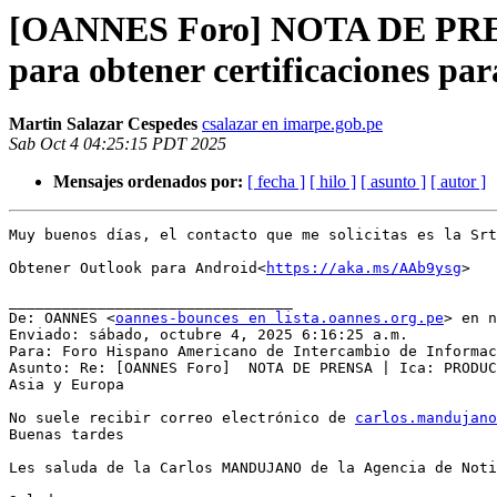
[OANNES Foro] NOTA DE PRENSA
para obtener certificaciones pa
Martin Salazar Cespedes
csalazar en imarpe.gob.pe
Sab Oct 4 04:25:15 PDT 2025
Mensajes ordenados por:
[ fecha ]
[ hilo ]
[ asunto ]
[ autor ]
Muy buenos días, el contacto que me solicitas es la Srt
Obtener Outlook para Android<
https://aka.ms/AAb9ysg
>

________________________________

De: OANNES <
oannes-bounces en lista.oannes.org.pe
> en n
Enviado: sábado, octubre 4, 2025 6:16:25 a.m.

Para: Foro Hispano Americano de Intercambio de Informac
Asunto: Re: [OANNES Foro]  NOTA DE PRENSA | Ica: PRODUC
Asia y Europa

No suele recibir correo electrónico de 
carlos.mandujano
Buenas tardes

Les saluda de la Carlos MANDUJANO de la Agencia de Noti