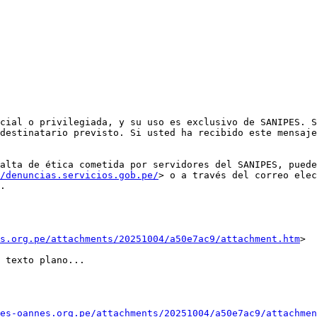
cial o privilegiada, y su uso es exclusivo de SANIPES. S
destinatario previsto. Si usted ha recibido este mensaje
alta de ética cometida por servidores del SANIPES, puede
/denuncias.servicios.gob.pe/
> o a través del correo elec
.

s.org.pe/attachments/20251004/a50e7ac9/attachment.htm
>

 texto plano...

es-oannes.org.pe/attachments/20251004/a50e7ac9/attachmen