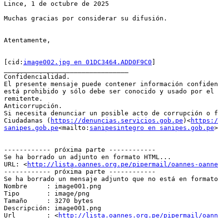
Lince, 1 de octubre de 2025

Muchas gracias por considerar su difusión.

Atentamente,

[cid:
image002.jpg en 01DC3464.ADD0F9C0
]

________________________________

Confidencialidad.

El presente mensaje puede contener información confiden
está prohibido y sólo debe ser conocido y usado por el 
remitente.

Anticorrupción.

Si necesita denunciar un posible acto de corrupción o f
Ciudadanas (
https://denuncias.servicios.gob.pe
)<
https:/
sanipes.gob.pe
<mailto:
sanipesintegro en sanipes.gob.pe
>
------------ próxima parte ------------

Se ha borrado un adjunto en formato HTML...

URL: <
http://lista.oannes.org.pe/pipermail/oannes-oanne
------------ próxima parte ------------

Se ha borrado un mensaje adjunto que no está en formato
Nombre     : image001.png

Tipo       : image/png

Tamaño     : 3270 bytes

Descripción: image001.png

Url        : <
http://lista.oannes.org.pe/pipermail/oann