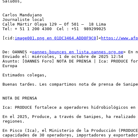
Saludos,

Carlos Mandujano

Journaliste local

Calle Mártir Olaya 129 – Of 501 –  18 Lima

Tel: + 51 1 200 4300  Cel : +51  989299025

[cid:
image001.png en 01DC3464.ADD0F9C0
]<
https://www.af
De: OANNES <
oannes-bounces en lista.oannes.org.pe
> En n
Enviado el: miércoles, 1 de octubre de 2025 12:54

Asunto: [OANNES Foro] NOTA DE PRENSA | Ica: PRODUCE for
Europa

Estimados colegas,

Buenas tardes. Les compartimos nota de prensa de Sanipe
NOTA DE PRENSA

Ica: PRODUCE fortalece a operadores hidrobiológicos en 
En el 2025, Produce, a través de Sanipes, ha realizado 
regiones.

En Pisco (Ica), el Ministerio de la Producción (PRODUCE
capacidades de 30 operadores, importadores y exportador