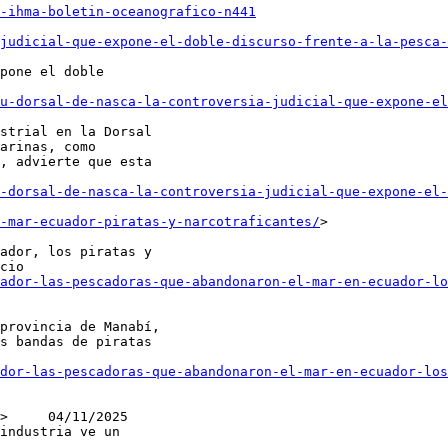
-ihma-boletin-oceanografico-n441
judicial-que-expone-el-doble-discurso-frente-a-la-pesca-
pone el doble

u-dorsal-de-nasca-la-controversia-judicial-que-expone-el
strial en la Dorsal

arinas, como

, advierte que esta

-dorsal-de-nasca-la-controversia-judicial-que-expone-el-
-mar-ecuador-piratas-y-narcotraficantes/
>

ador, los piratas y

cio

ador-las-pescadoras-que-abandonaron-el-mar-en-ecuador-lo
provincia de Manabí,

s bandas de piratas

dor-las-pescadoras-que-abandonaron-el-mar-en-ecuador-los
>     04/11/2025

industria ve un
