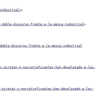
industrial/
>

-doble-discurso-frente-a-la-pesca-industrial
>

doble-discurso-frente-a-la-pesca-industrial
s-piratas-y-narcotraficantes-han-desplazado-a-las-
-piratas-y-narcotraficantes-han-desplazado-a-las-