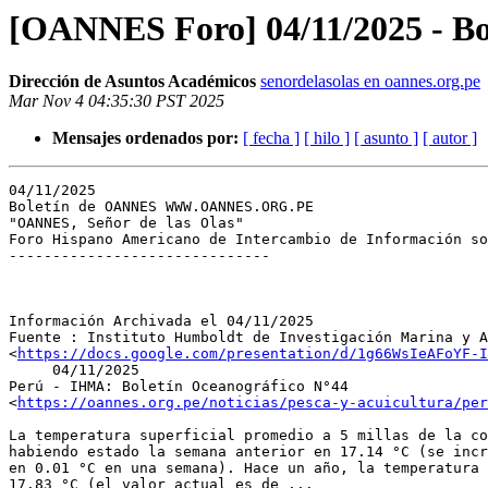
[OANNES Foro] 04/11/2025 - B
Dirección de Asuntos Académicos
senordelasolas en oannes.org.pe
Mar Nov 4 04:35:30 PST 2025
Mensajes ordenados por:
[ fecha ]
[ hilo ]
[ asunto ]
[ autor ]
04/11/2025

Boletín de OANNES WWW.OANNES.ORG.PE

"OANNES, Señor de las Olas"

Foro Hispano Americano de Intercambio de Información so
------------------------------

Información Archivada el 04/11/2025

Fuente : Instituto Humboldt de Investigación Marina y A
<
https://docs.google.com/presentation/d/1g66WsIeAFoYF-I
     04/11/2025

Perú - IHMA: Boletín Oceanográfico N°44

<
https://oannes.org.pe/noticias/pesca-y-acuicultura/per
La temperatura superficial promedio a 5 millas de la co
habiendo estado la semana anterior en 17.14 °C (se incr
en 0.01 °C en una semana). Hace un año, la temperatura 