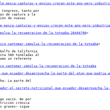
le-pesca-capturas-y-envios-crecen-este-ano-pero-industri
 Congreso, tanto por

as de captura a la

ión de nuevas

e-pesca-capturas-y-envios-crecen-este-ano-pero-industria
mpulsa-la-recuperacion-de-la-totoaba-26444796
>

ico-santomar-impulsa-la-recuperacion-de-la-totoaba
>

Golfo de California

sta 500 toneladas al

omo un referente

co-santomar-impulsa-la-recuperacion-de-la-totoaba
-que-ecuador-desaprovecha-la-parte-del-atun-que-podria-a
ha: La parte del

uador-el-secreto-nutricional-que-ecuador-desaprovecha-la-
go vacío. No por

trición crónica

s graves— sigue
