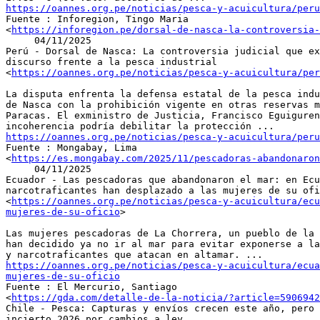
https://oannes.org.pe/noticias/pesca-y-acuicultura/peru

Fuente : Inforegion, Tingo Maria

<
https://inforegion.pe/dorsal-de-nasca-la-controversia-
     04/11/2025

Perú - Dorsal de Nasca: La controversia judicial que ex
discurso frente a la pesca industrial

<
https://oannes.org.pe/noticias/pesca-y-acuicultura/per
La disputa enfrenta la defensa estatal de la pesca indu
de Nasca con la prohibición vigente en otras reservas m
Paracas. El exministro de Justicia, Francisco Eguiguren
https://oannes.org.pe/noticias/pesca-y-acuicultura/peru

Fuente : Mongabay, Lima

<
https://es.mongabay.com/2025/11/pescadoras-abandonaron
     04/11/2025

Ecuador - Las pescadoras que abandonaron el mar: en Ecu
narcotraficantes han desplazado a las mujeres de su ofi
<
https://oannes.org.pe/noticias/pesca-y-acuicultura/ecu
mujeres-de-su-oficio
>

Las mujeres pescadoras de La Chorrera, un pueblo de la 
han decidido ya no ir al mar para evitar exponerse a la
https://oannes.org.pe/noticias/pesca-y-acuicultura/ecua
mujeres-de-su-oficio

Fuente : El Mercurio, Santiago

<
https://gda.com/detalle-de-la-noticia/?article=5906942
Chile - Pesca: Capturas y envíos crecen este año, pero 
incierto 2026 por cambios a ley
