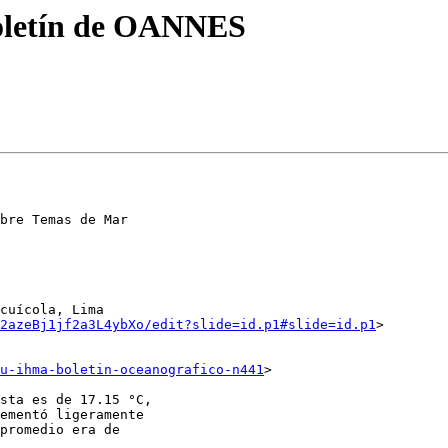
oletín de OANNES
bre Temas de Mar

cuícola, Lima

2azeBj1jf2a3L4ybXo/edit?slide=id.p1#slide=id.p1
>

u-ihma-boletin-oceanografico-n441
>

sta es de 17.15 °C,

ementó ligeramente

promedio era de
