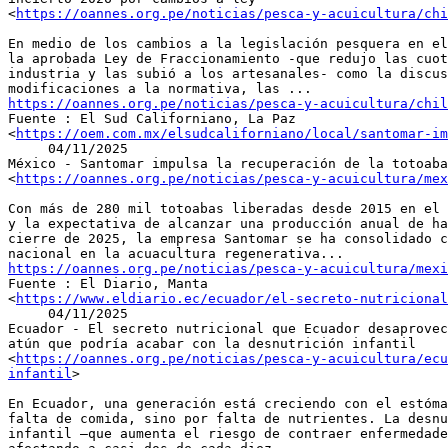
<
https://oannes.org.pe/noticias/pesca-y-acuicultura/chi
En medio de los cambios a la legislación pesquera en el
la aprobada Ley de Fraccionamiento -que redujo las cuot
industria y las subió a los artesanales- como la discus
https://oannes.org.pe/noticias/pesca-y-acuicultura/chil

Fuente : El Sud Californiano, La Paz

<
https://oem.com.mx/elsudcaliforniano/local/santomar-i
     04/11/2025

México - Santomar impulsa la recuperación de la totoaba

<
https://oannes.org.pe/noticias/pesca-y-acuicultura/mex
Con más de 280 mil totoabas liberadas desde 2015 en el 
y la expectativa de alcanzar una producción anual de ha
cierre de 2025, la empresa Santomar se ha consolidado c
https://oannes.org.pe/noticias/pesca-y-acuicultura/mexi

Fuente : El Diario, Manta

<
https://www.eldiario.ec/ecuador/el-secreto-nutricional
     04/11/2025

Ecuador - El secreto nutricional que Ecuador desaprovec
atún que podría acabar con la desnutrición infantil

<
https://oannes.org.pe/noticias/pesca-y-acuicultura/ec
infantil
>

En Ecuador, una generación está creciendo con el estóma
falta de comida, sino por falta de nutrientes. La desnu
infantil —que aumenta el riesgo de contraer enfermedade