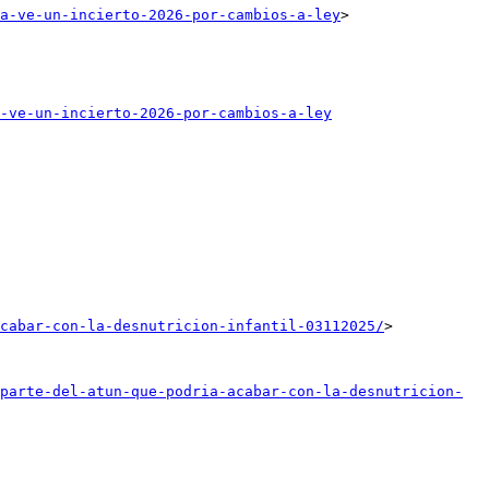
a-ve-un-incierto-2026-por-cambios-a-ley
>

-ve-un-incierto-2026-por-cambios-a-ley
cabar-con-la-desnutricion-infantil-03112025/
>

parte-del-atun-que-podria-acabar-con-la-desnutricion-