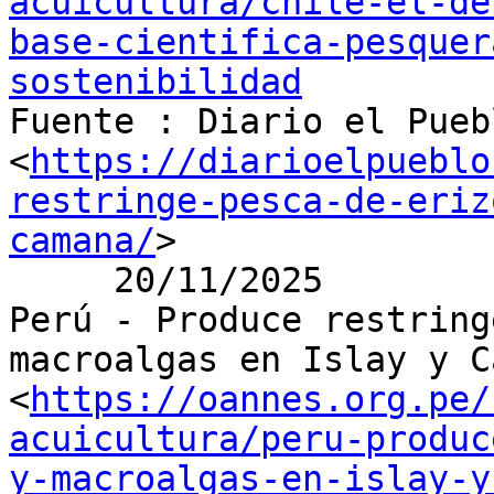
acuicultura/chile-el-de
base-cientifica-pesquer
sostenibilidad

Fuente : Diario el Pueb
<
https://diarioelpueblo
restringe-pesca-de-eriz
camana/
>

     20/11/2025

Perú - Produce restring
macroalgas en Islay y C
<
https://oannes.org.pe/
acuicultura/peru-produc
y-macroalgas-en-islay-y