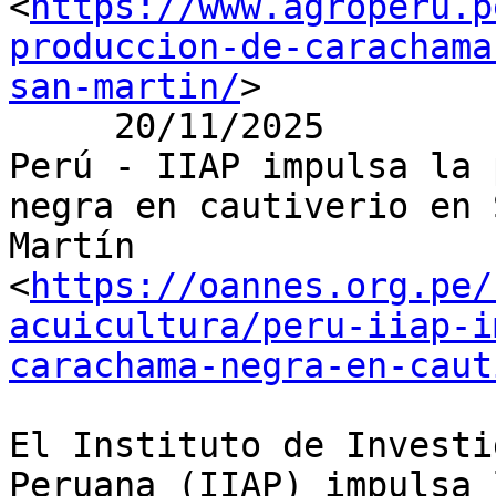
<
https://www.agroperu.p
produccion-de-carachama
san-martin/
>

     20/11/2025

Perú - IIAP impulsa la 
negra en cautiverio en S
Martín

<
https://oannes.org.pe/
acuicultura/peru-iiap-i
carachama-negra-en-caut
El Instituto de Investi
Peruana (IIAP) impulsa l