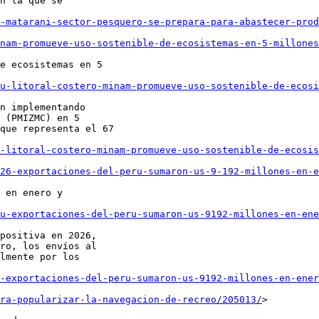
n la que se

-matarani-sector-pesquero-se-prepara-para-abastecer-prod
nam-promueve-uso-sostenible-de-ecosistemas-en-5-millones
e ecosistemas en 5

u-litoral-costero-minam-promueve-uso-sostenible-de-ecosi
n implementando

 (PMIZMC) en 5

que representa el 67

-litoral-costero-minam-promueve-uso-sostenible-de-ecosis
26-exportaciones-del-peru-sumaron-us-9-192-millones-en-e
 en enero y

u-exportaciones-del-peru-sumaron-us-9192-millones-en-ene
positiva en 2026,

ro, los envíos al

lmente por los

-exportaciones-del-peru-sumaron-us-9192-millones-en-ener
ra-popularizar-la-navegacion-de-recreo/205013/
>
