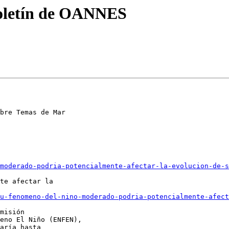
oletín de OANNES
bre Temas de Mar

moderado-podria-potencialmente-afectar-la-evolucion-de-s
te afectar la

ru-fenomeno-del-nino-moderado-podria-potencialmente-afect
misión

eno El Niño (ENFEN),

aría hasta
