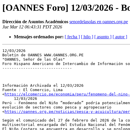
[OANNES Foro] 12/03/2026 - B
Dirección de Asuntos Académicos
senordelasolas en oannes.org.pe
Jue Mar 12 06:43:31 PDT 2026
Mensajes ordenados por:
[ fecha ]
[ hilo ]
[ asunto ]
[ autor ]
12/03/2026

Boletín de OANNES WWW.OANNES.ORG.PE

"OANNES, Señor de las Olas"

Foro Hispano Americano de Intercambio de Información so
------------------------------

Información Archivada el 12/03/2026

Fuente : El Comercio, Lima

<
https://elcomercio.pe/economia/peru/fenomeno-del-nino-
     12/03/2026

Perú - Fenómeno del Niño “moderado” podría potencialmen
evolución de sectores como pesca y agropecuario

<
https://oannes.org.pe/noticias/pesca-y-acuicultura/pe
Según el comunicado del 27 de febrero del 2026 de la co
multisectorial encargada del Estudio Nacional del Fenóm
El Niño Costero se encuentra en desarrollo y se prolong