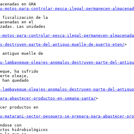
acenadas en GRA

u-motos-para-controlar-pesca-ilegal-permanecen-almacenad
 fiscalización de la

acenadas en el

zadas. Las unidades

-motos-para-controlar-pesca-ilegal-permanecen-almacenada
s-destruyen-parte-del-antiguo-muelle-de-puerto-eten/
>

 antiguo muelle de

u-lambayeque-oleajes-anomalos-destruyen-parte-del-antigu
eque, ha sufrido

erte oleaje,

 han quedado

-lambayeque-oleajes-anomalos-destruyen-parte-del-antiguo
ara-abastecer-productos-en-semana-santa/
>

cer productos en

u-matarani-sector-pesquero-se-prepara-para-abastecer-pro
ndose con

ctos hidrobiológicos
