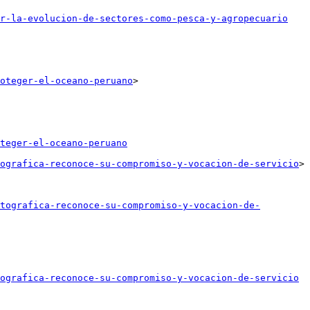
ar-la-evolucion-de-sectores-como-pesca-y-agropecuario
oteger-el-oceano-peruano
>

teger-el-oceano-peruano
ografica-reconoce-su-compromiso-y-vocacion-de-servicio
>

tografica-reconoce-su-compromiso-y-vocacion-de-
ografica-reconoce-su-compromiso-y-vocacion-de-servicio