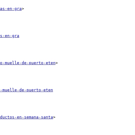
as-en-gra
>

s-en-gra
o-muelle-de-puerto-eten
>

-muelle-de-puerto-eten
ductos-en-semana-santa
>
