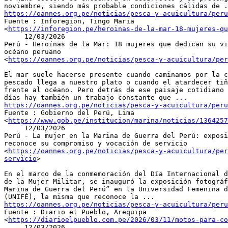
https://oannes.org.pe/noticias/pesca-y-acuicultura/peru

Fuente : Inforegion, Tingo Maria

<
https://inforegion.pe/heroinas-de-la-mar-18-mujeres-qu
     12/03/2026

Perú - Heroínas de la Mar: 18 mujeres que dedican su vi
océano peruano

<
https://oannes.org.pe/noticias/pesca-y-acuicultura/per
El mar suele hacerse presente cuando caminamos por la c
pescado llega a nuestro plato o cuando el atardecer tiñ
frente al océano. Pero detrás de ese paisaje cotidiano 
https://oannes.org.pe/noticias/pesca-y-acuicultura/peru

Fuente : Gobierno del Perú, Lima

<
https://www.gob.pe/institucion/marina/noticias/1364257
     12/03/2026

Perú - La mujer en la Marina de Guerra del Perú: exposi
reconoce su compromiso y vocación de servicio

<
https://oannes.org.pe/noticias/pesca-y-acuicultura/per
servicio
>

En el marco de la conmemoración del Día Internacional d
de la Mujer Militar, se inauguró la exposición fotográf
Marina de Guerra del Perú” en la Universidad Femenina d
https://oannes.org.pe/noticias/pesca-y-acuicultura/peru

Fuente : Diario el Pueblo, Arequipa

<
https://diarioelpueblo.com.pe/2026/03/11/motos-para-c
     12/03/2026
