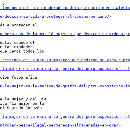
-fenomeno-del-nino-moderado-podria-potencialmente-afect
e-dedican-su-vida-a-proteger-el-oceano-peruano/
>

da a proteger el

u-heroinas-de-la-mar-18-mujeres-que-dedican-su-vida-a-pr
osta, cuando el

e las ciudades

que vemos todos los

-heroinas-de-la-mar-18-mujeres-que-dedican-su-vida-a-pro
-la-mujer-en-la-marina-de-guerra-del-peru-exposicion-fot
ción fotográfica

u-la-mujer-en-la-marina-de-guerra-del-peru-exposicion-fo
e la Mujer y del Día

ica “La mujer en la

el Sagrado Corazón

-la-mujer-en-la-marina-de-guerra-del-peru-exposicion-fot
ontrolar-pesca-ilegal-permanecen-almacenadas-en-gra/
>
