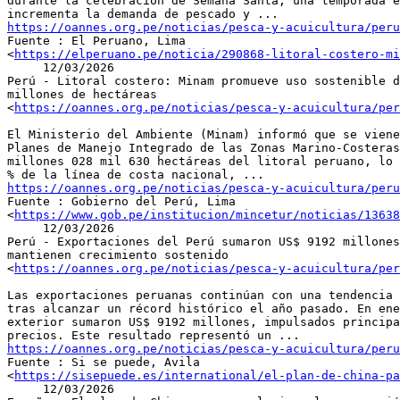
durante la celebración de Semana Santa, una temporada e
https://oannes.org.pe/noticias/pesca-y-acuicultura/peru

Fuente : El Peruano, Lima

<
https://elperuano.pe/noticia/290868-litoral-costero-mi
     12/03/2026

Perú - Litoral costero: Minam promueve uso sostenible d
millones de hectáreas

<
https://oannes.org.pe/noticias/pesca-y-acuicultura/per
El Ministerio del Ambiente (Minam) informó que se viene
Planes de Manejo Integrado de las Zonas Marino-Costeras
millones 028 mil 630 hectáreas del litoral peruano, lo 
https://oannes.org.pe/noticias/pesca-y-acuicultura/peru

Fuente : Gobierno del Perú, Lima

<
https://www.gob.pe/institucion/mincetur/noticias/13638
     12/03/2026

Perú - Exportaciones del Perú sumaron US$ 9192 millones
mantienen crecimiento sostenido

<
https://oannes.org.pe/noticias/pesca-y-acuicultura/per
Las exportaciones peruanas continúan con una tendencia 
tras alcanzar un récord histórico el año pasado. En ene
exterior sumaron US$ 9192 millones, impulsados principa
https://oannes.org.pe/noticias/pesca-y-acuicultura/peru

Fuente : Si se puede, Avila

<
https://sisepuede.es/international/el-plan-de-china-pa
     12/03/2026
