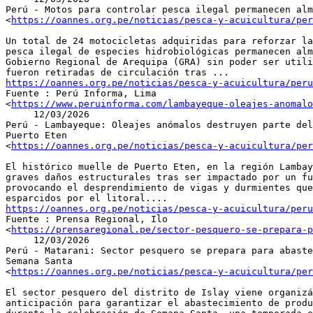
Perú - Motos para controlar pesca ilegal permanecen alm
<
https://oannes.org.pe/noticias/pesca-y-acuicultura/per
Un total de 24 motocicletas adquiridas para reforzar la
pesca ilegal de especies hidrobiológicas permanecen alm
Gobierno Regional de Arequipa (GRA) sin poder ser utili
https://oannes.org.pe/noticias/pesca-y-acuicultura/peru

Fuente : Perú Informa, Lima

<
https://www.peruinforma.com/lambayeque-oleajes-anomalo
     12/03/2026

Perú - Lambayeque: Oleajes anómalos destruyen parte del
Puerto Eten

<
https://oannes.org.pe/noticias/pesca-y-acuicultura/per
El histórico muelle de Puerto Eten, en la región Lambay
graves daños estructurales tras ser impactado por un fu
provocando el desprendimiento de vigas y durmientes que
https://oannes.org.pe/noticias/pesca-y-acuicultura/peru

Fuente : Prensa Regional, Ilo

<
https://prensaregional.pe/sector-pesquero-se-prepara-p
     12/03/2026

Perú - Matarani: Sector pesquero se prepara para abaste
Semana Santa

<
https://oannes.org.pe/noticias/pesca-y-acuicultura/per
El sector pesquero del distrito de Islay viene organizá
anticipación para garantizar el abastecimiento de produ