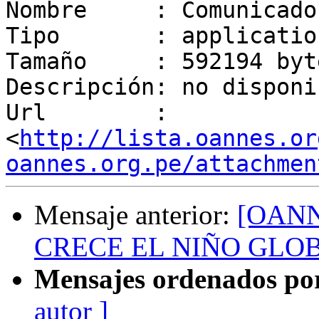
Nombre     : Comunicado
Tipo       : applicatio
Tamaño     : 592194 byte
Descripción: no disponib
Url        : 
<
http://lista.oannes.or
oannes.org.pe/attachmen
Mensaje anterior:
[OANNE
CRECE EL NIÑO GLOBAL
Mensajes ordenados po
autor ]