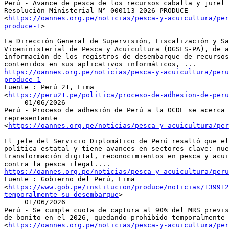
Perú - Avance de pesca de los recursos caballa y jurel 
Resolución Ministerial N° 000113-2026-PRODUCE

<
https://oannes.org.pe/noticias/pesca-y-acuicultura/per
produce-1
>

La Dirección General de Supervisión, Fiscalización y Sa
Viceministerial de Pesca y Acuicultura (DGSFS-PA), de a
información de los registros de desembarque de recursos
https://oannes.org.pe/noticias/pesca-y-acuicultura/peru
produce-1

Fuente : Perú 21, Lima

<
https://peru21.pe/politica/proceso-de-adhesion-de-peru
     01/06/2026

Perú - Proceso de adhesión de Perú a la OCDE se acerca 
representante

<
https://oannes.org.pe/noticias/pesca-y-acuicultura/per
El jefe del Servicio Diplomático de Perú resaltó que el
política estatal y tiene avances en sectores clave: nue
transformación digital, reconocimientos en pesca y acui
https://oannes.org.pe/noticias/pesca-y-acuicultura/peru

Fuente : Gobierno del Perú, Lima

<
https://www.gob.pe/institucion/produce/noticias/139912
temporalmente-su-desembarque
>

     01/06/2026

Perú - Se cumple cuota de captura al 90% del MRS previs
de bonito en el 2026, quedando prohibido temporalmente 
<
https://oannes.org.pe/noticias/pesca-y-acuicultura/per