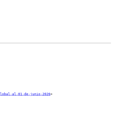
lobal-al-01-de-junio-2026
>
