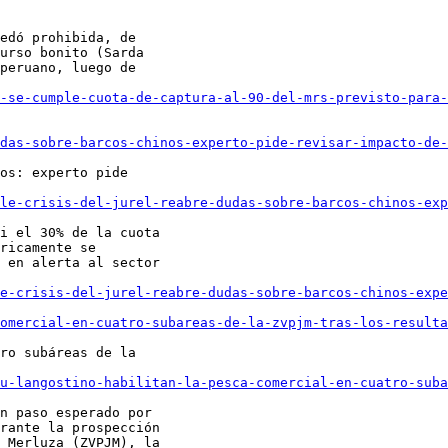
edó prohibida, de

urso bonito (Sarda

peruano, luego de

-se-cumple-cuota-de-captura-al-90-del-mrs-previsto-para-
das-sobre-barcos-chinos-experto-pide-revisar-impacto-de-
os: experto pide

le-crisis-del-jurel-reabre-dudas-sobre-barcos-chinos-exp
i el 30% de la cuota

ricamente se

 en alerta al sector

e-crisis-del-jurel-reabre-dudas-sobre-barcos-chinos-expe
omercial-en-cuatro-subareas-de-la-zvpjm-tras-los-resulta
ro subáreas de la

u-langostino-habilitan-la-pesca-comercial-en-cuatro-suba
n paso esperado por

rante la prospección

 Merluza (ZVPJM), la
