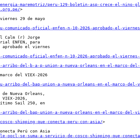
energia-maremotriz/peru-129-boletin-asp-crece-el-nino-gl
.org.pe/
>

viernes 29 de mayo

u-comunicado-oficial-enfen-n-10-2026-aprobado-el-viernes
l Calm (r) Jorge

rial ENFEN, para

 aprobado el viernes

-comunicado-oficial-enfen-n-10-2026-aprobado-el-viernes-
-arribo-del-b-a-p-union-a-nueva-orleans-en-el-marco-del-
marco del VIEX-2026

u-arribo-del-bap-union-a-nueva-orleans-en-el-marco-del-v
 de Nueva Orleans,

 VIEX-2026,

ítimo Sail 250, en

-arribo-del-bap-union-a-nueva-orleans-en-el-marco-del-vi
cosco-shipping-que-conecta-peru-con-asia/
>

onecta Perú con Asia

le-oocl-se-suma-a-servicio-de-cosco-shipping-que-conecta