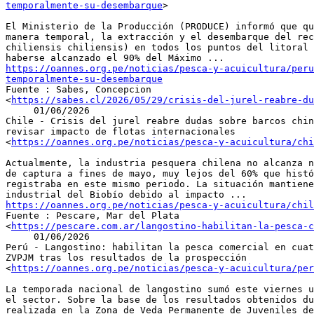
temporalmente-su-desembarque
>

El Ministerio de la Producción (PRODUCE) informó que qu
manera temporal, la extracción y el desembarque del rec
chiliensis chiliensis) en todos los puntos del litoral 
https://oannes.org.pe/noticias/pesca-y-acuicultura/peru
temporalmente-su-desembarque

Fuente : Sabes, Concepcion

<
https://sabes.cl/2026/05/29/crisis-del-jurel-reabre-du
     01/06/2026

Chile - Crisis del jurel reabre dudas sobre barcos chin
revisar impacto de flotas internacionales

<
https://oannes.org.pe/noticias/pesca-y-acuicultura/chi
Actualmente, la industria pesquera chilena no alcanza n
de captura a fines de mayo, muy lejos del 60% que histó
registraba en este mismo periodo. La situación mantiene
https://oannes.org.pe/noticias/pesca-y-acuicultura/chil

Fuente : Pescare, Mar del Plata

<
https://pescare.com.ar/langostino-habilitan-la-pesca-c
     01/06/2026

Perú - Langostino: habilitan la pesca comercial en cuat
ZVPJM tras los resultados de la prospección

<
https://oannes.org.pe/noticias/pesca-y-acuicultura/per
La temporada nacional de langostino sumó este viernes u
el sector. Sobre la base de los resultados obtenidos du
realizada en la Zona de Veda Permanente de Juveniles de