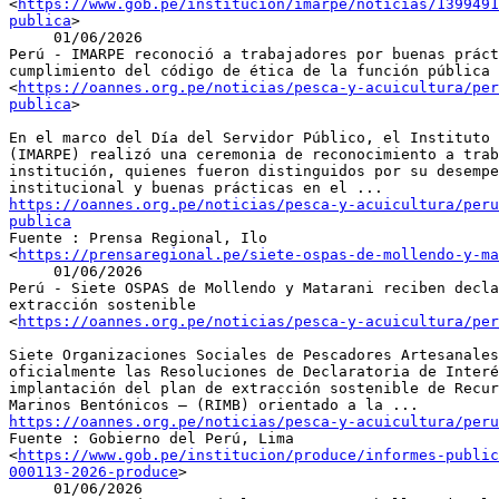
<
https://www.gob.pe/institucion/imarpe/noticias/1399491
publica
>

     01/06/2026

Perú - IMARPE reconoció a trabajadores por buenas práct
cumplimiento del código de ética de la función pública

<
https://oannes.org.pe/noticias/pesca-y-acuicultura/per
publica
>

En el marco del Día del Servidor Público, el Instituto 
(IMARPE) realizó una ceremonia de reconocimiento a trab
institución, quienes fueron distinguidos por su desempe
https://oannes.org.pe/noticias/pesca-y-acuicultura/peru
publica

Fuente : Prensa Regional, Ilo

<
https://prensaregional.pe/siete-ospas-de-mollendo-y-ma
     01/06/2026

Perú - Siete OSPAS de Mollendo y Matarani reciben decla
extracción sostenible

<
https://oannes.org.pe/noticias/pesca-y-acuicultura/per
Siete Organizaciones Sociales de Pescadores Artesanales
oficialmente las Resoluciones de Declaratoria de Interé
implantación del plan de extracción sostenible de Recur
https://oannes.org.pe/noticias/pesca-y-acuicultura/peru

Fuente : Gobierno del Perú, Lima

<
https://www.gob.pe/institucion/produce/informes-public
000113-2026-produce
>

     01/06/2026
