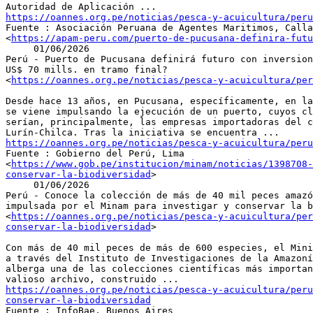
https://oannes.org.pe/noticias/pesca-y-acuicultura/peru

Fuente : Asociación Peruana de Agentes Maritimos, Calla
<
https://apam-peru.com/puerto-de-pucusana-definira-futu
     01/06/2026

Perú - Puerto de Pucusana definirá futuro con inversion
US$ 70 mills. en tramo final?

<
https://oannes.org.pe/noticias/pesca-y-acuicultura/per
Desde hace 13 años, en Pucusana, específicamente, en la
se viene impulsando la ejecución de un puerto, cuyos cl
serían, principalmente, las empresas importadoras del c
https://oannes.org.pe/noticias/pesca-y-acuicultura/peru

Fuente : Gobierno del Perú, Lima

<
https://www.gob.pe/institucion/minam/noticias/1398708-
conservar-la-biodiversidad
>

     01/06/2026

Perú - Conoce la colección de más de 40 mil peces amazó
impulsada por el Minam para investigar y conservar la b
<
https://oannes.org.pe/noticias/pesca-y-acuicultura/per
conservar-la-biodiversidad
>

Con más de 40 mil peces de más de 600 especies, el Mini
a través del Instituto de Investigaciones de la Amazoní
alberga una de las colecciones científicas más importan
https://oannes.org.pe/noticias/pesca-y-acuicultura/peru
conservar-la-biodiversidad

Fuente : InfoBae, Buenos Aires
