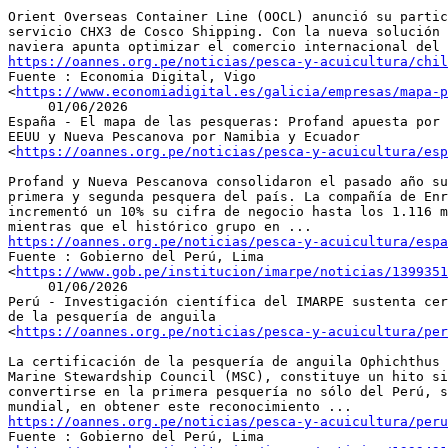
Orient Overseas Container Line (OOCL) anunció su partic
servicio CHX3 de Cosco Shipping. Con la nueva solución 
https://oannes.org.pe/noticias/pesca-y-acuicultura/chil

Fuente : Economia Digital, Vigo

<
https://www.economiadigital.es/galicia/empresas/mapa-p
     01/06/2026

España - El mapa de las pesqueras: Profand apuesta por 
EEUU y Nueva Pescanova por Namibia y Ecuador

<
https://oannes.org.pe/noticias/pesca-y-acuicultura/esp
Profand y Nueva Pescanova consolidaron el pasado año su
primera y segunda pesquera del país. La compañía de Enr
incrementó un 10% su cifra de negocio hasta los 1.116 m
https://oannes.org.pe/noticias/pesca-y-acuicultura/espa

Fuente : Gobierno del Perú, Lima

<
https://www.gob.pe/institucion/imarpe/noticias/1399351
     01/06/2026

Perú - Investigación científica del IMARPE sustenta cer
de la pesquería de anguila

<
https://oannes.org.pe/noticias/pesca-y-acuicultura/per
La certificación de la pesquería de anguila Ophichthus 
Marine Stewardship Council (MSC), constituye un hito si
convertirse en la primera pesquería no sólo del Perú, s
https://oannes.org.pe/noticias/pesca-y-acuicultura/per

Fuente : Gobierno del Perú, Lima
