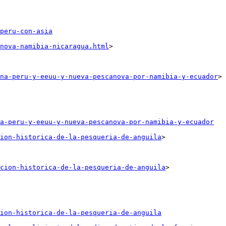
peru-con-asia
nova-namibia-nicaragua.html
>

na-peru-y-eeuu-y-nueva-pescanova-por-namibia-y-ecuador
>

a-peru-y-eeuu-y-nueva-pescanova-por-namibia-y-ecuador
cion-historica-de-la-pesqueria-de-anguila
>

acion-historica-de-la-pesqueria-de-anguila
>

ion-historica-de-la-pesqueria-de-anguila