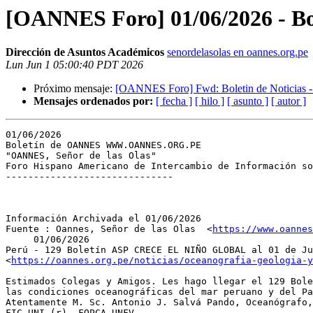
[OANNES Foro] 01/06/2026 - B
Dirección de Asuntos Académicos
senordelasolas en oannes.org.pe
Lun Jun 1 05:00:40 PDT 2026
Próximo mensaje:
[OANNES Foro] Fwd: Boletin de Noticias -
Mensajes ordenados por:
[ fecha ]
[ hilo ]
[ asunto ]
[ autor ]
01/06/2026

Boletín de OANNES WWW.OANNES.ORG.PE

"OANNES, Señor de las Olas"

Foro Hispano Americano de Intercambio de Información so
------------------------------

Información Archivada el 01/06/2026

Fuente : Oannes, Señor de las Olas  <
https://www.oannes
     01/06/2026

Perú - 129 Boletín ASP CRECE EL NIÑO GLOBAL al 01 de Ju
<
https://oannes.org.pe/noticias/oceanografia-geologia-y
Estimados Colegas y Amigos. Les hago llegar el 129 Bole
las condiciones oceanográficas del mar peruano y del Pa
Atentamente M. Sc. Antonio J. Salvá Pando, Oceanógrafo,