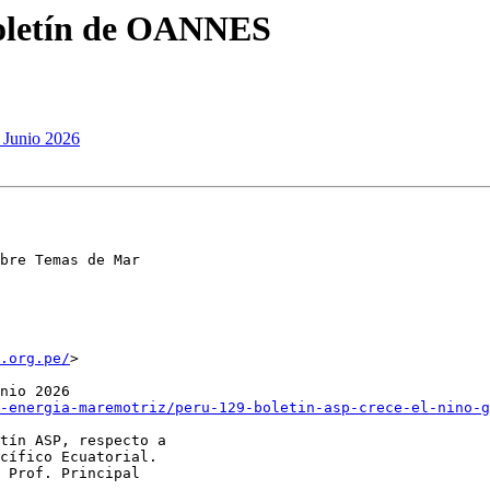
oletín de OANNES
 Junio 2026
bre Temas de Mar

.org.pe/
>

nio 2026

-energia-maremotriz/peru-129-boletin-asp-crece-el-nino-g
tín ASP, respecto a

cífico Ecuatorial.

 Prof. Principal
