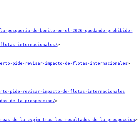
la-pesqueria-de-bonito-en-el-2026-quedando-prohibido-
flotas-internacionales/
>

erto-pide-revisar-impacto-de-flotas-internacionales
>

rto-pide-revisar-impacto-de-flotas-internacionales
dos-de-la-prospeccion/
>

reas-de-la-zvpjm-tras-los-resultados-de-la-prospeccion
>
