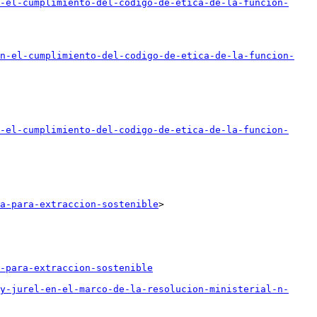
-el-cumplimiento-del-codigo-de-etica-de-la-funcion-
n-el-cumplimiento-del-codigo-de-etica-de-la-funcion-
-el-cumplimiento-del-codigo-de-etica-de-la-funcion-
a-para-extraccion-sostenible
>

-para-extraccion-sostenible
y-jurel-en-el-marco-de-la-resolucion-ministerial-n-