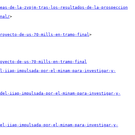
eas-de-la-zvpjm-tras-los-resultados-de-la-prospeccion
nal/
>

royecto-de-us-70-mills-en-tramo-final
>

royecto-de-us-70-mills-en-tramo-final
l-iiap-impulsada-por-el-minam-para-investigar-y-
del-iiap-impulsada-por-el-minam-para-investigar-y-
el-iiap-impulsada-por-el-minam-para-investigar-y-