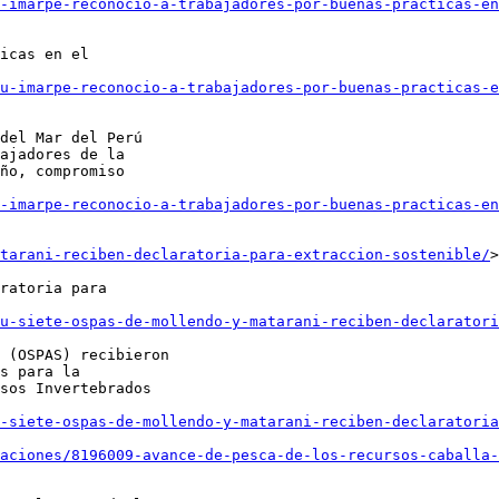
-imarpe-reconocio-a-trabajadores-por-buenas-practicas-en
icas en el

u-imarpe-reconocio-a-trabajadores-por-buenas-practicas-e
del Mar del Perú

ajadores de la

ño, compromiso

-imarpe-reconocio-a-trabajadores-por-buenas-practicas-en
tarani-reciben-declaratoria-para-extraccion-sostenible/
>

ratoria para

u-siete-ospas-de-mollendo-y-matarani-reciben-declaratori
 (OSPAS) recibieron

s para la

sos Invertebrados

-siete-ospas-de-mollendo-y-matarani-reciben-declaratoria
aciones/8196009-avance-de-pesca-de-los-recursos-caballa-