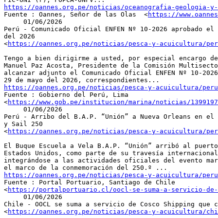
https://oannes.org.pe/noticias/oceanografia-geologia-y-

Fuente : Oannes, Señor de las Olas  <
https://www.oannes
     01/06/2026

Perú - Comunicado Oficial ENFEN Nº 10-2026 aprobado el 
del 2026

<
https://oannes.org.pe/noticias/pesca-y-acuicultura/per
Tengo a bien dirigirme a usted, por especial encargo de
Manuel Paz Acosta, Presidente de la Comisión Multisecto
alcanzar adjunto el Comunicado Oficial ENFEN Nº 10-2026
https://oannes.org.pe/noticias/pesca-y-acuicultura/peru

Fuente : Gobierno del Perú, Lima

<
https://www.gob.pe/institucion/marina/noticias/1399197
     01/06/2026

Perú - Arribo del B.A.P. “Unión” a Nueva Orleans en el 
y Sail 250

<
https://oannes.org.pe/noticias/pesca-y-acuicultura/per
El Buque Escuela a Vela B.A.P. “Unión” arribó al puerto
Estados Unidos, como parte de su travesía internacional
integrándose a las actividades oficiales del evento mar
https://oannes.org.pe/noticias/pesca-y-acuicultura/peru

Fuente : Portal Portuario, Santiago de Chile

<
https://portalportuario.cl/oocl-se-suma-a-servicio-de-
     01/06/2026

Chile - OOCL se suma a servicio de Cosco Shipping que c
<
https://oannes.org.pe/noticias/pesca-y-acuicultura/chi