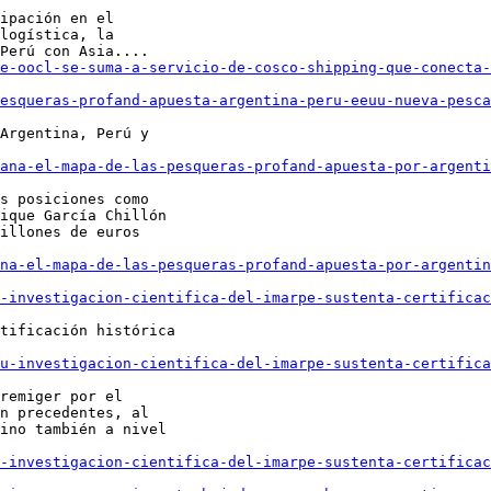
ipación en el

logística, la

e-oocl-se-suma-a-servicio-de-cosco-shipping-que-conecta-
esqueras-profand-apuesta-argentina-peru-eeuu-nueva-pesca
Argentina, Perú y

ana-el-mapa-de-las-pesqueras-profand-apuesta-por-argenti
s posiciones como

ique García Chillón

illones de euros

na-el-mapa-de-las-pesqueras-profand-apuesta-por-argentin
-investigacion-cientifica-del-imarpe-sustenta-certifica
tificación histórica

u-investigacion-cientifica-del-imarpe-sustenta-certific
remiger por el

n precedentes, al

ino también a nivel

u-investigacion-cientifica-del-imarpe-sustenta-certificac