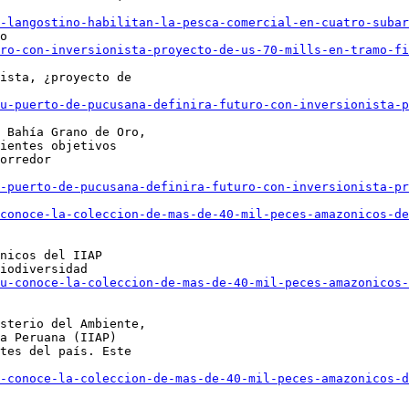
-langostino-habilitan-la-pesca-comercial-en-cuatro-subar
o

ro-con-inversionista-proyecto-de-us-70-mills-en-tramo-fi
ista, ¿proyecto de

u-puerto-de-pucusana-definira-futuro-con-inversionista-p
 Bahía Grano de Oro,

ientes objetivos

orredor

-puerto-de-pucusana-definira-futuro-con-inversionista-p
conoce-la-coleccion-de-mas-de-40-mil-peces-amazonicos-de
nicos del IIAP

iodiversidad

u-conoce-la-coleccion-de-mas-de-40-mil-peces-amazonicos-
sterio del Ambiente,

a Peruana (IIAP)

tes del país. Este

-conoce-la-coleccion-de-mas-de-40-mil-peces-amazonicos-d