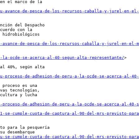
en el marco de la

u-avance-de-pesca-de-los-recursos-caballa-y-jurel-en-el-
nción del Despacho

cuerdo con la

 hidrobiológicos

-avance-de-pesca-de-los-recursos-caballa-y-jurel-en-el-m
-la-ocde-se-acerca-al-40-segun-alta-representante/
>

al 40%, según alta

u-proceso-de-adhesion-de-peru-a-la-ocde-se-acerca-al-40-
 proceso es una

vas tecnologías,

cultura y lucha

-proceso-de-adhesion-de-peru-a-la-ocde-se-acerca-al-40-s
1-se-cumple-cuota-de-captura-al-90-del-mrs-previsto-para
to para la pesquería

su desembarque

u-se-cumple-cuota-de-captura-al-90-del-mrs-previsto-para