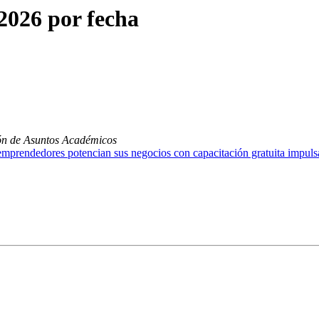
026 por fecha
ón de Asuntos Académicos
edores potencian sus negocios con capacitación gratuita impulsa