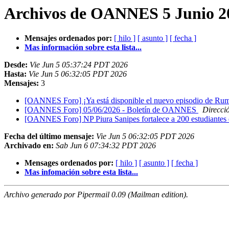
Archivos de OANNES 5 Junio 20
Mensajes ordenados por:
[ hilo ]
[ asunto ]
[ fecha ]
Mas información sobre esta lista...
Desde:
Vie Jun 5 05:37:24 PDT 2026
Hasta:
Vie Jun 5 06:32:05 PDT 2026
Mensajes:
3
[OANNES Foro] ¡Ya está disponible el nuevo episodio de Rum
[OANNES Foro] 05/06/2026 - Boletín de OANNES
Direcci
[OANNES Foro] NP Piura Sanipes fortalece a 200 estudiantes e
Fecha del último mensaje:
Vie Jun 5 06:32:05 PDT 2026
Archivado en:
Sab Jun 6 07:34:32 PDT 2026
Mensages ordenados por:
[ hilo ]
[ asunto ]
[ fecha ]
Mas infomación sobre esta lista...
Archivo generado por Pipermail 0.09 (Mailman edition).